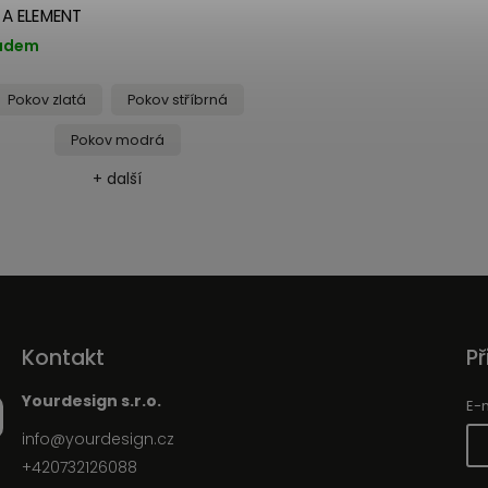
A ELEMENT
adem
Pokov zlatá
Pokov stříbrná
Pokov modrá
+ další
Kontakt
Př
Yourdesign s.r.o.
E-
info
@
yourdesign.cz
+420732126088