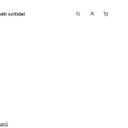
běh svítidel
Kontakty
uktů