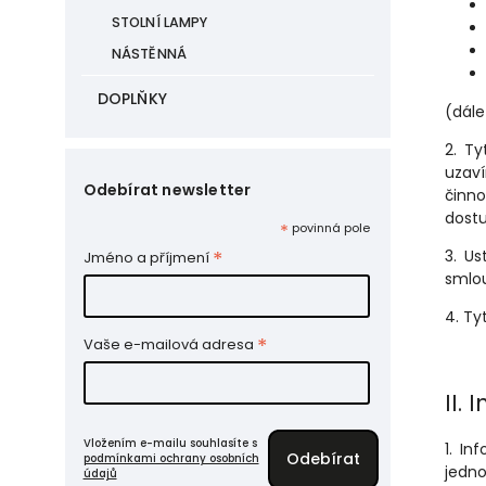
STOLNÍ LAMPY
NÁSTĚNNÁ
DOPLŇKY
(dále
2. Ty
uzaví
Odebírat newsletter
činn
dostu
*
povinná pole
3. U
*
Jméno a příjmení
smlo
4. Ty
*
Vaše e-mailová adresa
II.
I
Vložením e-mailu souhlasíte s
1. In
podmínkami ochrany osobních
jedn
údajů