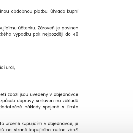
jinou obdobnou platbu. Úhrada kupní
upujícímu účtenku. Zároveň je povinen
ického výpadku pak nejpozději do 48
í určil,
vzetí zboží jsou uvedeny v objednávce
je způsob dopravy smluven na základě
é dodatečné náklady spojené s tímto
sto určené kupujícím v objednávce, je
odů na straně kupujícího nutno zboží