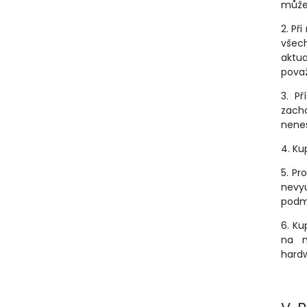
může 
2. Př
všec
aktu
pova
3. P
zacho
nenes
4. Ku
5. Pr
nevy
podm
6. Ku
na n
hardw