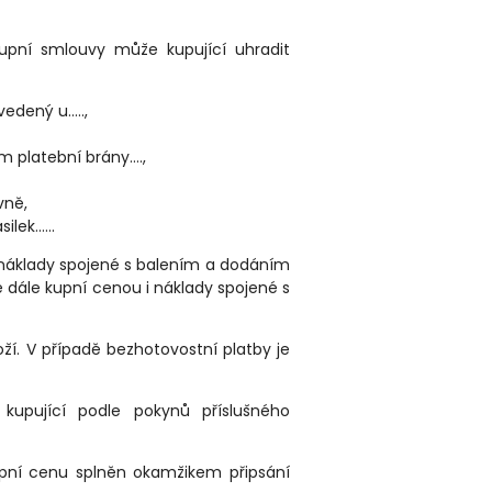
upní smlouvy může kupující uhradit
edený u…..,
 platební brány….,
vně,
ilek…...
u náklady spojené s balením a dodáním
e dále kupní cenou i náklady spojené s
oží. V případě bezhotovostní platby je
 kupující podle pokynů příslušného
kupní cenu splněn okamžikem připsání