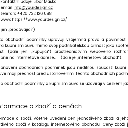
kontaktní údaje: Libor Maška
email:
info@yourdesign.cz
telefon:
+420 732 126 088
www: https://www.yourdesign.cz/
 jen „prodávající“)
to obchodní podmínky upravují vzájemná práva a povinnosti p
rá kupní smlouvu mimo svoji podnikatelskou činnost jako spotře
osti (dále jen: „kupující“) prostřednictvím webového roz
pné na internetové adrese…. . (dále je „internetový obchod“).
stanovení obchodních podmínek jsou nedílnou součástí kupní
uvě mají přednost před ustanoveními těchto obchodních podm
to obchodní podmínky a kupní smlouva se uzavírají v českém ja
nformace o zboží a cenách
formace o zboží, včetně uvedení cen jednotlivého zboží a jeh
otlivého zboží v katalogu internetového obchodu. Ceny zboží