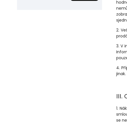
hodno
nemůž
zobra
sjed
2. Ve
prodá
3. V 
Info
pouze
4. Př
jinak.
III.
1. Ná
smlou
se ne