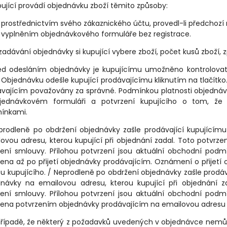
pující provádí objednávku zboží těmito způsoby:
prostřednictvím svého zákaznického účtu, provedl-li předchozí
vyplněním objednávkového formuláře bez registrace.
i zadávání objednávky si kupující vybere zboží, počet kusů zboží,
řed odesláním objednávky je kupujícímu umožněno kontrolovat
l. Objednávku odešle kupující prodávajícímu kliknutím na tlačít
vajícím považovány za správné. Podmínkou platnosti objednáv
jednávkovém formuláři a potvrzení kupujícího o tom, že
ínkami.
prodleně po obdržení objednávky zašle prodávající kupujícím
ovou adresu, kterou kupující při objednání zadal. Toto potvrz
ení smlouvy. Přílohou potvrzení jsou aktuální obchodní podm
ena až po přijetí objednávky prodávajícím. Oznámení o přijetí
u kupujícího. / Neprodleně po obdržení objednávky zašle prodáv
dnávky na emailovou adresu, kterou kupující při objednání z
ení smlouvy. Přílohou potvrzení jsou aktuální obchodní podm
ena potvrzením objednávky prodávajícím na emailovou adresu 
případě, že některý z požadavků uvedených v objednávce nemůže