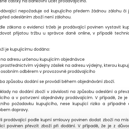
ušné částky na bankovní účet prodávajícího.
odávající nepožaduje od kupujícího předem žádnou zálohu či 
před odesláním zboží není zálohou.
dle zákona o evidenci tržeb je prodávající povinen vystavit k
dovat přijatou tržbu u správce daně online, v případě techn
n
oží je kupujícímu dodáno:
na adresu určenou kupujícím objednávce
prostřednictvím výdejny zásilek na adresu výdejny, kterou kupujíc
osobním odběrem v provozovně prodávajícího
lba způsobu dodání se provádí během objednávání zboží.
áklady na dodání zboží v závislosti na způsobu odeslání a pře
ícího a v potvrzení objednávky prodávajícím. V případě, že 
štního požadavku kupujícího, nese kupující riziko a případn
obem dopravy.
e-li prodávající podle kupní smlouvy povinen dodat zboží na mí
ící povinen převzít zboží při dodání. V případě, že je z dův