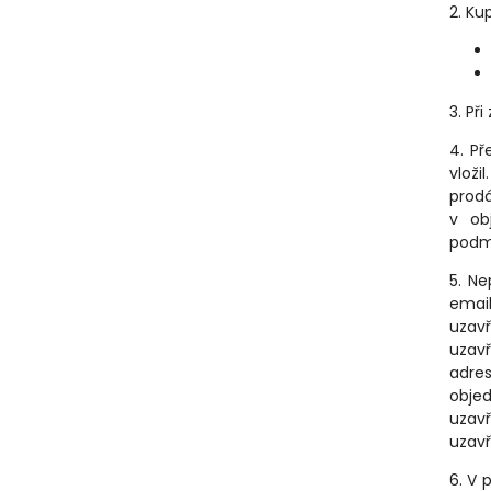
2. Ku
3. Př
4. P
vloži
prodá
v ob
podm
5. Ne
email
uzavř
uzavř
adres
obje
uzavř
uzavř
6. V 