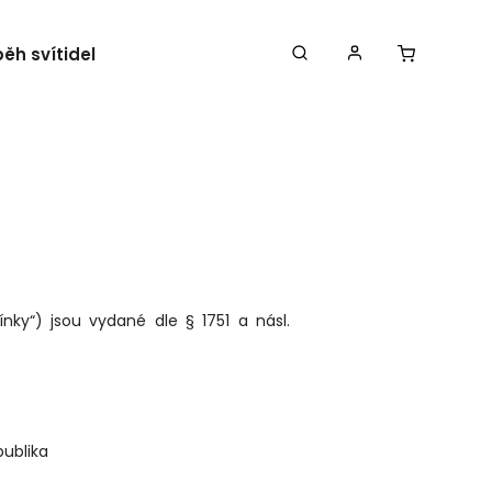
běh svítidel
Kontakty
ky“) jsou vydané dle § 1751 a násl.
ublika