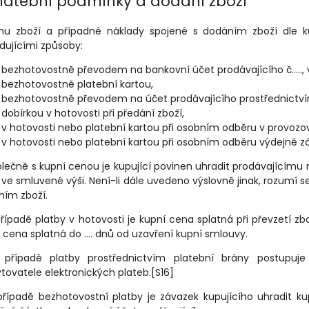
latební podmínky a dodání zboží
enu zboží a případné náklady spojené s dodáním zboží dle k
dujícími způsoby:
bezhotovostně převodem na bankovní účet prodávajícího č….., v
bezhotovostně platební kartou,
bezhotovostně převodem na účet prodávajícího prostřednictvím
dobírkou v hotovosti při předání zboží,
v hotovosti nebo platební kartou při osobním odběru v provozo
v hotovosti nebo platební kartou při osobním odběru výdejně zás
olečně s kupní cenou je kupující povinen uhradit prodávajícím
 ve smluvené výši. Není-li dále uvedeno výslovně jinak, rozumí s
ním zboží.
případě platby v hotovosti je kupní cena splatná při převzetí zb
 cena splatná do …. dnů od uzavření kupní smlouvy.
 případě platby prostřednictvím platební brány postupuje
tovatele elektronických plateb.[S16]
případě bezhotovostní platby je závazek kupujícího uhradit 