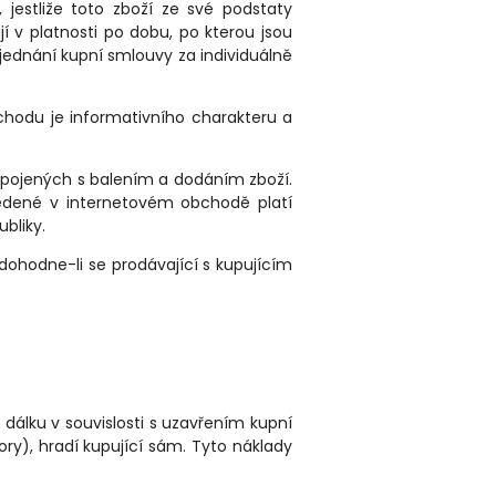
 jestliže toto zboží ze své podstaty
 v platnosti po dobu, po kterou jsou
ednání kupní smlouvy za individuálně
chodu je informativního charakteru a
.
spojených s balením a dodáním zboží.
edené v internetovém obchodě platí
bliky.
dohodne-li se prodávající s kupujícím
 dálku v souvislosti s uzavřením kupní
ry), hradí kupující sám. Tyto náklady