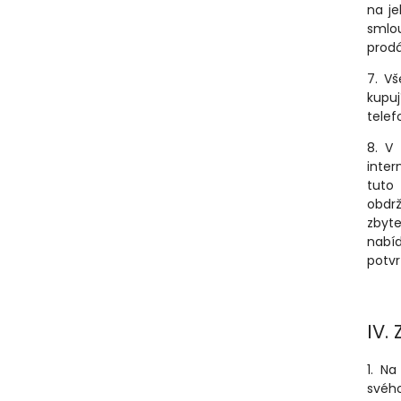
na j
smlo
prod
7. Vš
kupu
telef
8. V
inter
tuto
obdr
zbyt
nabí
potvr
IV.
1. N
svého