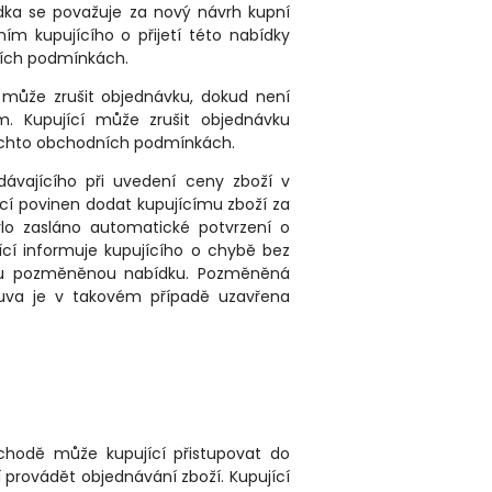
ka se považuje za nový návrh kupní
m kupujícího o přijetí této nabídky
ních podmínkách.
í může zrušit objednávku, dokud není
m. Kupující může zrušit objednávku
 těchto obchodních podmínkách.
dávajícího při uvedení ceny zboží v
cí povinen dodat kupujícímu zboží za
lo zasláno automatické potvrzení o
cí informuje kupujícího o chybě bez
esu pozměněnou nabídku. Pozměněná
uva je v takovém případě uzavřena
bchodě může kupující přistupovat do
provádět objednávání zboží. Kupující