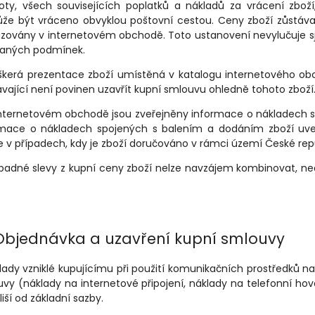
ty, všech souvisejících poplatků a nákladů za vrácení zboží,
e být vráceno obvyklou poštovní cestou. Ceny zboží zůstávají
zovány v internetovém obchodě. Toto ustanovení nevylučuje sj
naných podmínek.
škerá prezentace zboží umístěná v katalogu internetového ob
vající není povinen uzavřít kupní smlouvu ohledně tohoto zboží
internetovém obchodě jsou zveřejněny informace o nákladech 
rmace o nákladech spojených s balením a dodáním zboží uv
 v případech, kdy je zboží doručováno v rámci území České repu
ípadné slevy z kupní ceny zboží nelze navzájem kombinovat, ne
Objednávka a uzavření kupní smlouvy
klady vzniklé kupujícímu při použití komunikačních prostředků na
vy (náklady na internetové připojení, náklady na telefonní hovo
liší od základní sazby.