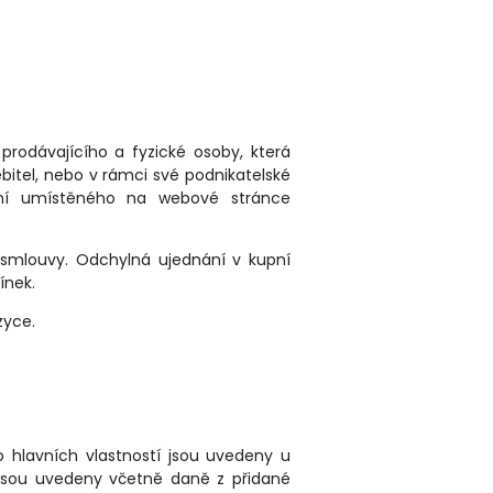
rodávajícího a fyzické osoby, která
bitel, nebo v rámci své podnikatelské
hraní umístěného na webové stránce
 smlouvy. Odchylná ujednání v kupní
ínek.
zyce.
o hlavních vlastností jsou uvedeny u
 jsou uvedeny včetně daně z přidané