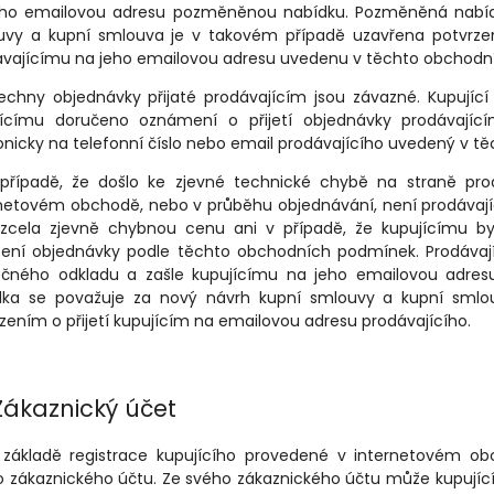
eho emailovou adresu pozměněnou nabídku. Pozměněná nabíd
uvy a kupní smlouva je v takovém případě uzavřena potvrzení
ávajícímu na jeho emailovou adresu uvedenu v těchto obchod
echny objednávky přijaté prodávajícím jsou závazné. Kupujíc
jícímu doručeno oznámení o přijetí objednávky prodávající
onicky na telefonní číslo nebo email prodávajícího uvedený v
 případě, že došlo ke zjevné technické chybě na straně pro
netovém obchodě, nebo v průběhu objednávání, není prodávají
 zcela zjevně chybnou cenu ani v případě, že kupujícímu by
žení objednávky podle těchto obchodních podmínek. Prodávají
ečného odkladu a zašle kupujícímu na jeho emailovou adr
dka se považuje za nový návrh kupní smlouvy a kupní smlo
zením o přijetí kupujícím na emailovou adresu prodávajícího.
Zákaznický účet
a základě registrace kupujícího provedené v internetovém o
 zákaznického účtu. Ze svého zákaznického účtu může kupující 