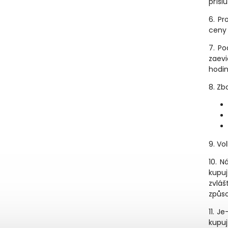
přísl
6. Pr
ceny 
7. Po
zaevi
hodi
8. Zb
9.
Vo
10. N
kupuj
zvlá
způs
11. J
kupuj