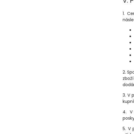
V.
P
1. C
násle
2. Sp
zboží
dodá
3. V 
kupní
4. V
posky
5. V 