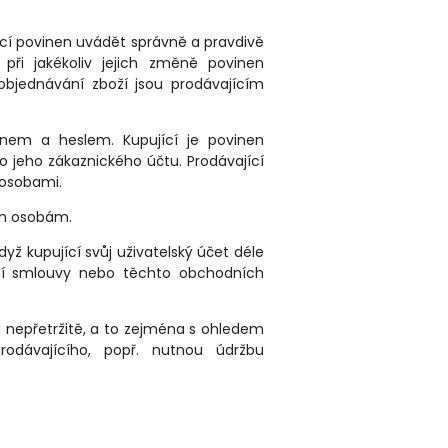
ující povinen uvádět správně a pravdivě
při jakékoliv jejich změně povinen
objednávání zboží jsou prodávajícím
énem a heslem. Kupující je povinen
 jeho zákaznického účtu. Prodávající
 osobami.
ím osobám.
dyž kupující svůj uživatelský účet déle
upní smlouvy nebo těchto obchodních
ý nepřetržitě, a to zejména s ohledem
dávajícího, popř. nutnou údržbu