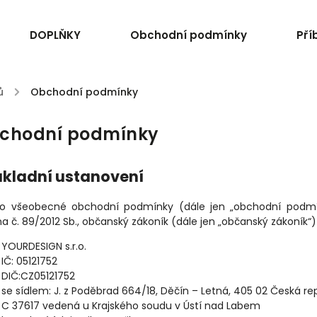
DOPLŇKY
Obchodní podmínky
Pří
ů
/
Obchodní podmínky
chodní podmínky
Základní ustanovení
yto všeobecné obchodní podmínky (dále jen „obchodní podmín
a č. 89/2012 Sb., občanský zákoník (dále jen „občanský zákoník“)
YOURDESIGN s.r.o.
IČ:
05121752
DIČ:CZ
05121752
se sídlem:
J. z Poděbrad 664/18,
Děčín – Letná,
405 02 Česká rep
C 37617 vedená u Krajského soudu v Ústí nad Labem