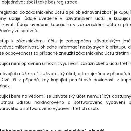
objednávat zboží také bez registrace.
i registraci do zákaznického účtu a při objednávání zboží je kup
hny údaje. Údaje uvedené v uživatelském účtu je kupující 
alizovat. Údaje uvedené kupujícím v zákaznickém účtu a při 
žovány za správné.
řístup k zákaznickému účtu je zabezpečen uživatelským jm
vávat mlčenlivost, ohledně informací nezbytných k přístupu do
e odpovědnost za případné zneužití zákaznického účtu třetími
pující není oprávněn umožnit využívání zákaznického účtu třet
odávající může zrušit uživatelský účet, a to zejména v případě, k
užívá, či v případě, kdy kupující poruší své povinnosti z k
ínek.
pující bere na vědomí, že uživatelský účet nemusí být dostupn
utnou údržbu hardwarového a softwarového vybavení pro
arového a softwarového vybavení třetích osob.