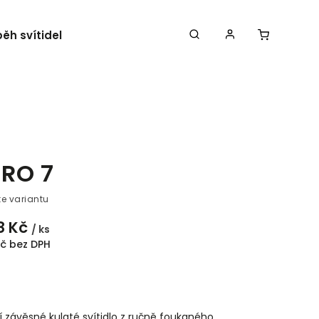
běh svítidel
Kontakty
RO 7
te variantu
8 Kč
/ ks
Kč bez DPH
í závěsné kulaté svítidlo z ručně foukaného