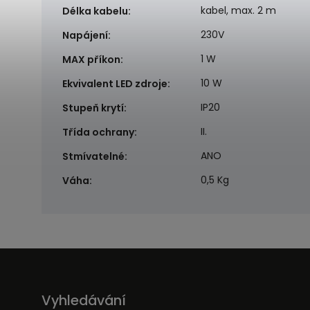
kabel, max. 2 m
Délka kabelu
:
230V
Napájení
:
1 W
MAX příkon
:
10 W
Ekvivalent LED zdroje
:
IP20
Stupeň krytí
:
II.
Třída ochrany
:
ANO
Stmívatelné
:
0,5 Kg
Váha
:
Vyhledávání