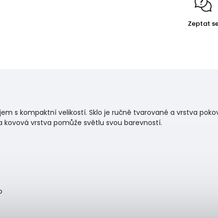
Zeptat s
ojem s kompaktní velikostí. Sklo je ručně tvarované a vrstva po
ní a kovová vrstva pomůže světlu svou barevností.
o