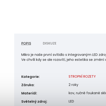
POPIS
DISKUZE
MIkro je naše první svítidlo s integrovaným LED zdr
Ve chvíli kdy se ale rozsvítí, jeho estetika se změ
STROPNÍ ROZETY
Kategorie
:
2 roky
Záruka
:
kov, ručně foukané skl
Materiál
:
LED
Světelný zdroj
: