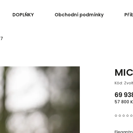
DOPLŇKY
Obchodní podmínky
Pří
 7
MIC
Kód:
Zvol
69 93
57 800 
Elegantn