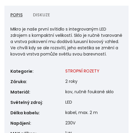
POPIS
DISKUZE
MIkro je naše první svítidlo s integrovaným LED
zdrojem s kompaktní velikostí. Sklo je ručně tvarované
a vrstva pokovení mu dodává luxusní kovový vzhled.
Ve chvíli kdy se ale rozsvítí, jeho estetika se změní a
kovová vrstva pomůže světlu svou barevností.
STROPNÍ ROZETY
Kategorie
:
2 roky
Záruka
:
kov, ručně foukané sklo
Materiál
:
LED
Světelný zdroj
:
kabel, max. 2 m
Délka kabelu
:
230V
Napájení
: