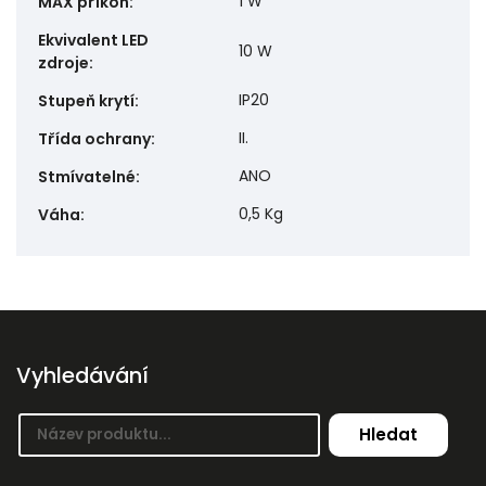
1 W
MAX příkon
:
Ekvivalent LED
10 W
zdroje
:
IP20
Stupeň krytí
:
II.
Třída ochrany
:
ANO
Stmívatelné
:
0,5 Kg
Váha
:
Vyhledávání
Hledat