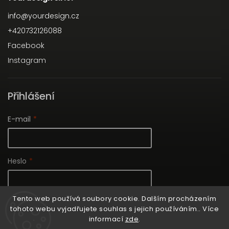
info
@
yourdesign.cz
+420732126088
Facebook
Instagram
Přihlášení
E-mail
Heslo
Tento web používá soubory cookie. Dalším procházením
Nová registrace
tohoto webu vyjadřujete souhlas s jejich používáním.. Více
Přihlásit se
informací
zde
.
Zapomenuté heslo