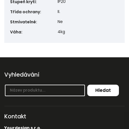
IP20
Stupeň krytí
:
II.
Třída ochrany
:
Ne
Stmívatelné
:
4kg
Váha
:
Vyhledávání
Hledat
Kontakt
Yourdesign s.r.o.