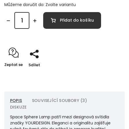
Můžeme doručit do:
Zvolte variantu
Přidat do košíku
Zeptat se
Sdílet
POPIS
SOUVISEJÍCÍ SOUBORY (3)
DISKUZE
Space Sphere Lamp patří mezi designová svítidla
značky YOURDESIGN. Eleganci a originalitu zajišťuje
ručně foukané sklo do něhož je zasazen kvalitní