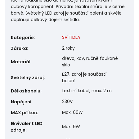
dubový komponent. Přívodní textilní šňůra je v černé
barvě. Světelný LED zdroj je součástí balení a skvěle
doplňuje celkový dojem svítidla.
SVÍTIDLA
Kategorie
:
2 roky
Záruka
:
dřevo, kov, ručně foukané
Materiál
:
sklo
E27, zdroj je součástí
Světelný zdroj
:
balení
textilní kabel, max. 2 m
Délka kabelu
:
230V
Napájení
:
Max. 60W
MAX příkon
:
Ekvivalent LED
Max. 9W
zdroje
: