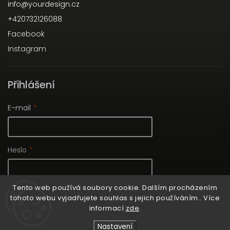
info
@
yourdesign.cz
+420732126088
Facebook
Instagram
Přihlášení
E-mail
Heslo
Tento web používá soubory cookie. Dalším procházením
Nová registrace
tohoto webu vyjadřujete souhlas s jejich používáním.. Více
Přihlásit se
informací
zde
.
Zapomenuté heslo
Nastavení