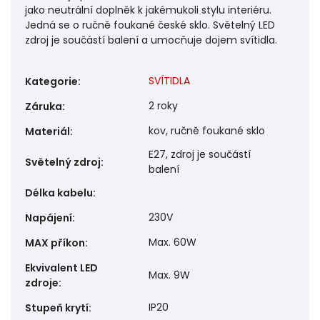
jako neutrální doplněk k jakémukoli stylu interiéru.
Jedná se o ručně foukané české sklo. Světelný LED
zdroj je součástí balení a umocňuje dojem svítidla.
SVÍTIDLA
Kategorie
:
2 roky
Záruka
:
kov, ručně foukané sklo
Materiál
:
E27, zdroj je součástí
Světelný zdroj
:
balení
Délka kabelu
:
230V
Napájení
:
Max. 60W
MAX příkon
:
Ekvivalent LED
Max. 9W
zdroje
:
IP20
Stupeň krytí
: